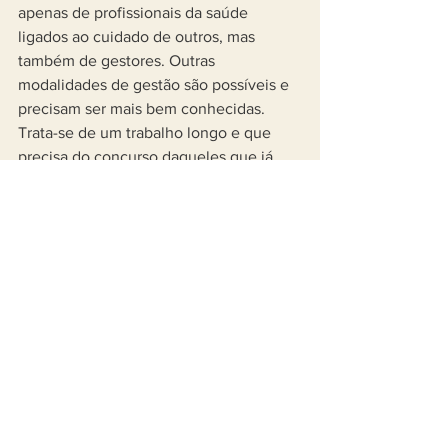
apenas de profissionais da saúde 
ligados ao cuidado de outros, mas 
também de gestores. Outras 
modalidades de gestão são possíveis e 
precisam ser mais bem conhecidas. 
Trata-se de um trabalho longo e que 
precisa do concurso daqueles que já 
perceberam os riscos e as 
consequências negativas deste tipo de 
modalidade de gestão, incluindo outras 
profissões que não as do cuidado. 
Quando um gestor se propõe a “escutar 
o trabalho”, a correr o risco de enfrentar 
essa visão hegemônica que reduz a 
produção a indicadores formais e a 
mostrar que os resultados positivos são 
fruto de um trabalho de qualidade, isso 
nos traz esperança. O fato de não 
estarmos propondo algo que se resume 