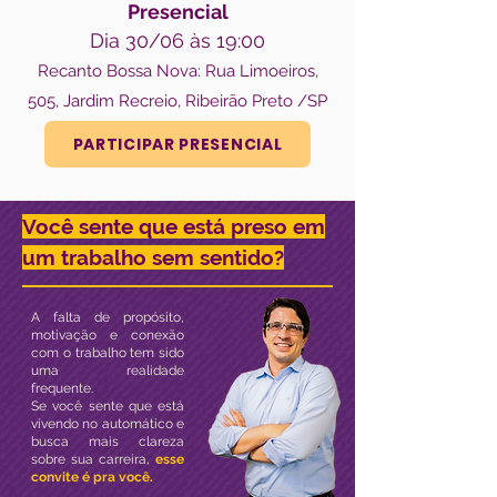
Presencial
Dia 30/06 às 19:00
Recanto Bossa Nova: Rua Limoeiros,
505, Jardim Recreio, Ribeirão Preto /SP
PARTICIPAR PRESENCIAL
Você sente que está preso em
um trabalho sem sentido?
A falta de propósito,
motivação e conexão
com o trabalho tem sido
uma realidade
frequente.
Se você sente que está
vivendo no automático e
busca mais clareza
sobre sua carreira,
esse
convite é pra você.