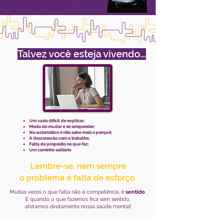
Talvez você esteja vivendo...
Um vazio difícil de explicar;
Medo de mudar e se arrepender;
No automático e não sabe mais o porquê;
A desconexão com o trabalho;
Falta de propósito no que faz;
Um caminho solitário
Lembre-se, nem sempre
o problema é falta de esforço.
Muitas vezes o que falta não é competência, é
sentido
.
E quando o que fazemos fica sem sentido,
afetamos diretamente nossa saúde mental!